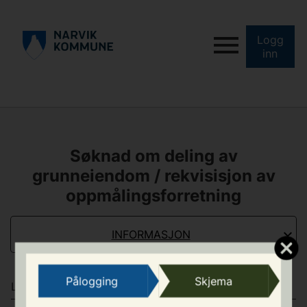
Logg
inn
Søknad om deling av
grunneiendom / rekvisisjon av
oppmålingsforretning
INFORMASJON
Pålogging
Skjema
LOVGRUNNLAG