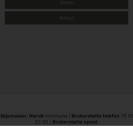
Neste
Avbryt
Skjemaeier: Narvik
kommune |
Brukerstøtte telefon
76 91
20 00 |
Brukerstøtte epost
:
postmottak@narvik.kommune.no